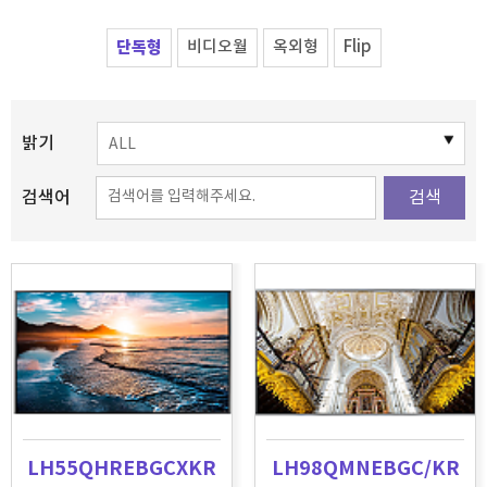
단독형
비디오월
옥외형
Flip
밝기
검색어
검색
LH55QHREBGCXKR
LH98QMNEBGC/KR