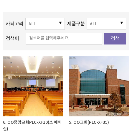
카테고리
제품구분
검색어
검색
6. OO중앙교회PLC-XF10(소 예배
5. OO교회(PLC-XF35)
실)