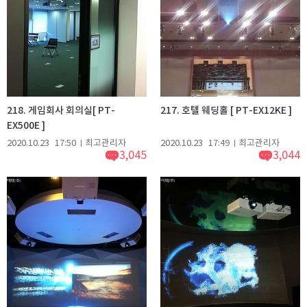
218. 게임회사 회의실[ PT-
217. 호텔 웨딩홀 [ PT-EX12KE ]
EX500E ]
2020.10.23
17:50
최고관리자
2020.10.23
17:49
최고관리자
3,045
3,044