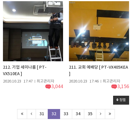
212. 기업 세미나룸 [ PT-
211. 교회 예배당 [ PT-VX405KEA
VX510EA ]
]
2020.10.23
17:47
최고관리자
2020.10.23
17:46
최고관리자
3,044
3,156
정렬
31
32
33
34
35