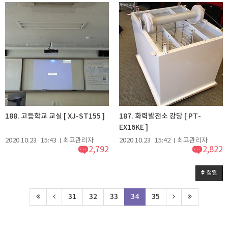
188. 고등학교 교실 [ XJ-ST155 ]
187. 화력발전소 강당 [ PT-
EX16KE ]
2020.10.23
15:43
최고관리자
2020.10.23
15:42
최고관리자
2,792
2,822
정렬
31
32
33
34
35