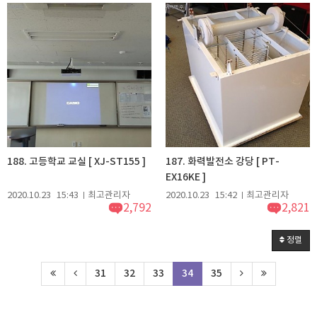
188. 고등학교 교실 [ XJ-ST155 ]
187. 화력발전소 강당 [ PT-
EX16KE ]
2020.10.23
15:43
최고관리자
2020.10.23
15:42
최고관리자
2,792
2,821
정렬
31
32
33
34
35