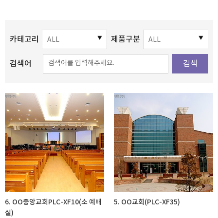
카테고리
제품구분
검색어
검색
6. OO중앙교회PLC-XF10(소 예배
5. OO교회(PLC-XF35)
실)