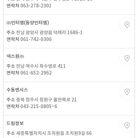
연락처
063-278-2301
㈜인터엠(동양인터엠)
주소
전남 광양시 광양읍 덕례리 1686-1
연락처
061-742-0306
넥스원㈜
주소
전남 여수시 좌수영로 411
연락처
061-652-2962
수동엔시스
주소
충북 청주시 청원구 율천북로 21
연락처
043-215-0805~6
드림정보
주소
세종특별자치시 조치원읍 조치원9길 66