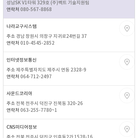
성남SK V1타워 329호 (주)벡트 기술지원팀
연락처
080-567-8868
나라교구시스템
주소
경남 창원시 의창구 지귀로24번길 37
연락처
010-4545-2852
인터넷정보통신
주소
제주특별자치도 제주시 연동 2328-9
연락처
064-712-2497
사운드코리아
주소
전북 전주시 덕진구 진북동 320-26
연락처
063-255-7780~1
CNS미디어정보
주소
전북 전주시 덕진구 인후동2가 1528-16